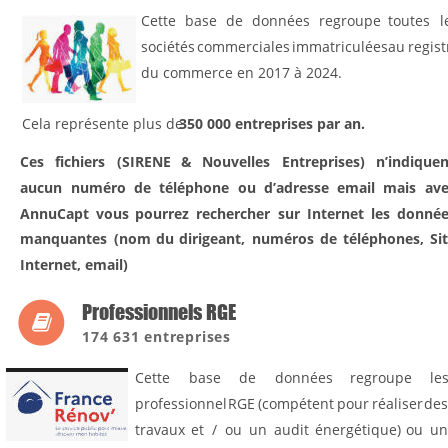
Cette
base
de
données
regroupe
toutes
l
sociétés
commerciales
immatriculées
au
regist
du commerce en 2017 à 2024.
Cela représente plus de 
350 000 entreprises par an.
Ces
fichiers
(SIRENE
&
Nouvelles
Entreprises)
n’indiquen
aucun
numéro
de
téléphone
ou
d’adresse
email
mais
ave
AnnuCapt
vous
pourrez
rechercher
sur
Internet
les
donnée
manquantes
(nom
du
dirigeant,
numéros
de
téléphones,
Si
Internet, email)
Professionnels RGE

174 631 entreprises
Cette
base
de
données
regroupe
les
professionnel
RGE
(compétent
pour
réaliser
des
travaux
et
/
ou
un
audit
énergétique)
ou
un