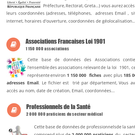
Préfecture,
Rectorat,
Greta…)
vous
aurez
accès
leurs
coordonnées
(adresses,
téléphones,
adresses
Email
,
si
internet, horaires d'ouverture, coordonnées de géolocalisation…
Associations Francaises Loi 1901

1 150 000 associations
Cette
base
de
données
des
Associations
contie
l’ensemble
des
associations
relevant
de
la
loi
1901,
c
représente
environ
1 150 000
fiches
avec
plus
185 0
adresses
Email
.
Le
fichier
est
trié
par
département,
Vous
av
accès au nom, date de création, Email, coordonnées...
Professionnels de la Santé

2 000 000 praticiens du secteur médical
Cette
base
de
données
de
professionnels
de
la
san
comprend
plus
de
2
000 000
praticiens
du
secte