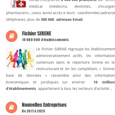
médical
(médecins,
dentistes,
chirurgien
pharmaciens…)
vous
aurez
accès
à
leurs
coordonnées
(adresse
téléphones, plus de  
300 000  adresses Email.
Fichier SIRENE

10 000 000 d’établissements
Le
Fichier
SIRENE
regroupe
les
établissement
administrativement
actifs,
les
information
contenues
dans
le
répertoire
Sirene
en
le
restructurant
et
en
les
complétant.
«
Sirene
base
de
données
»
rassemble
ainsi
des
information
économiques
et
juridiques
sur
environ
10
million
d’établissements
  appartenant à tous les secteurs d’activité... 
Nouvelles Entreprises

De 2017 à 2025