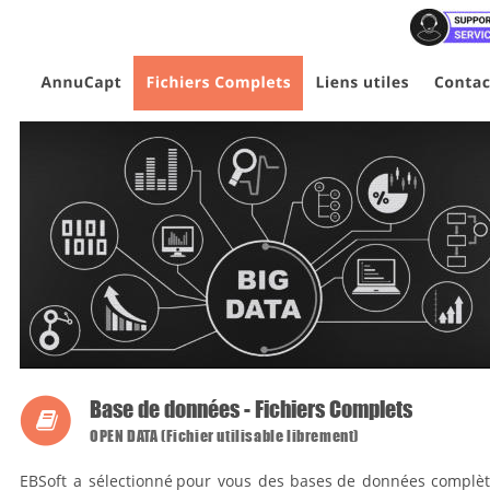
Base de données - Fichiers Complets

OPEN DATA (Fichier utilisable librement)
EBSoft
a
sélectionné
pour
vous
des
bases
de
données
complèt