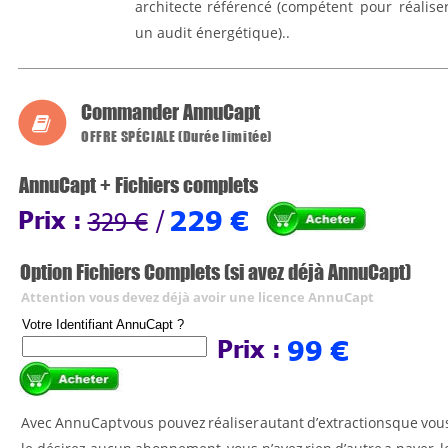
architecte
référencé
(compétent
pour
réalise
un audit énergétique)..
Commander AnnuCapt

OFFRE SPÉCIALE (Durée limitée)
AnnuCapt + Fichiers complets
229 €
/
Prix : 
329 €
Option Fichiers Complets (si avez déjà AnnuCapt)
Attention vous devez déjà avoir une licence AnnuCapt
Votre Identifiant AnnuCapt ?
99 €
Prix : 
Avec
AnnuCapt
vous
pouvez
réaliser
autant
d’extractions
que
vou