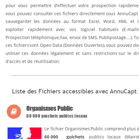
pour
vous
permettre
d’effectuer
votre
prospection
rapidemen
vous
pouvez
consulter
ces
fichiers
directement
sous
AnnuCapt
sauvegarder
les
données
au
format
Excel,
Word,
XML
et
exploiter
rapidement
avec
vos
logiciel
habituels
(E-maili
Prospection
téléphonique,
Fax,
envoi
de
SMS,
Publipostage….).
To
ces
fichiers
sont
Open
Data
(Données
Ouvertes),
vous
pouvez
do
utiliser
ces
données
légalement
et
sans
restrictions
sur
le
dr
d'accès et de réutilisation. 
Liste des Fichiers accessibles avec AnnuCapt
Organismes Public

60 000 guichets publics locaux
Le
fichier
Organismes
Public
comprend
plus
60 000
guichets
publics
locaux
(Mairie